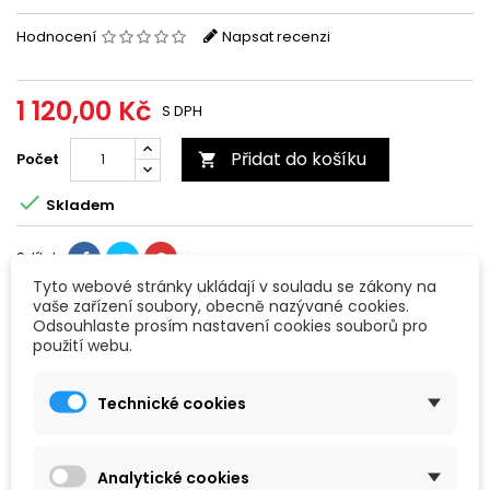
Hodnocení
Napsat recenzi
1 120,00 Kč
S DPH
Přidat do košíku
Počet


Skladem
Sdílet
Tyto webové stránky ukládají v souladu se zákony na
vaše zařízení soubory, obecně nazývané cookies.
Odsouhlaste prosím nastavení cookies souborů pro
POPIS
použití webu.
Standardní originální zásobník s botkou +2 pro Glock 17 a Glock
Technické cookies
45 s olivově zelenou botkou z limitované edice HUNTER.
Kapacita 19 ran.
Oranžový podavač.
Analytické cookies