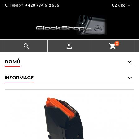

Telefon:
+420 774 512 555
CZK Kč
0


shopping_cart
DOMŮ
INFORMACE