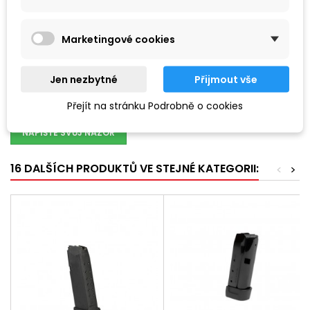
Vhodný i pro Glock G45, G47, G34.
Zásobník je použitelný i ve všech starších generacích.
Marketingové cookies
RECENZE
Jen nezbytné
Přijmout vše
Buďte první a napište svůj názor !
Přejít na stránku Podrobně o cookies
NAPIŠTE SVŮJ NÁZOR
16 DALŠÍCH PRODUKTŮ VE STEJNÉ KATEGORII:
<
>