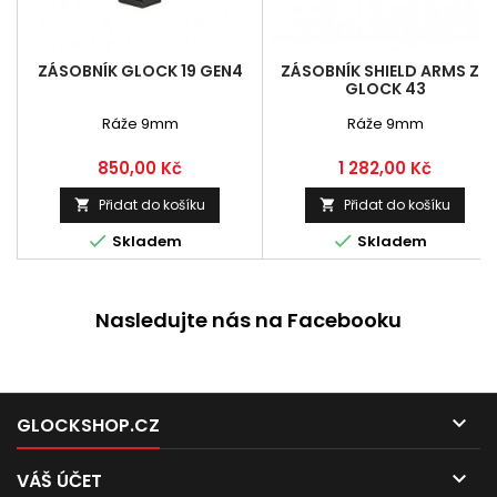
ZÁSOBNÍK GLOCK 19 GEN4
ZÁSOBNÍK SHIELD ARMS Z9
GLOCK 43
Ráže 9mm
Ráže 9mm
Cena
Cena
850,00 Kč
1 282,00 Kč
Přidat do košíku
Přidat do košíku




Skladem
Skladem
Nasledujte nás na Facebooku

GLOCKSHOP.CZ

VÁŠ ÚČET