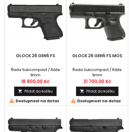
GLOCK 26 GEN5 FS
GLOCK 26 GEN5 FS MOS
Řada Subcompact / Ráže
Řada Subcompact / Ráže
9mm
9mm
Cena
Cena
18 800,00 Kč
21 700,00 Kč
Přidat do košíku
Přidat do košíku




Dostupnost na dotaz
Dostupnost na dotaz