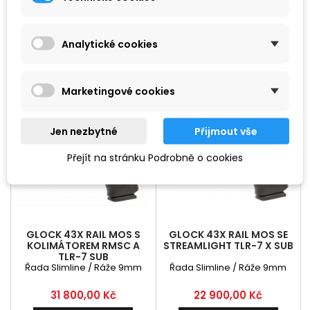
Cena
Cena
18 500,00 Kč
27 500,00 Kč
Analytické cookies
Přidat do košíku
Přidat do košíku




Skladem
Skladem
Marketingové cookies
Jen nezbytné
Přijmout vše
Přejít na stránku Podrobně o cookies
GLOCK 43X RAIL MOS S
GLOCK 43X RAIL MOS SE
KOLIMÁTOREM RMSC A
STREAMLIGHT TLR-7 X SUB
TLR-7 SUB
Řada Slimline / Ráže 9mm
Řada Slimline / Ráže 9mm
Cena
Cena
31 800,00 Kč
22 900,00 Kč