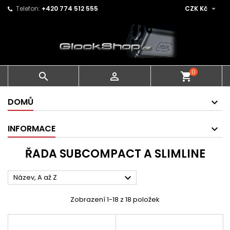

Telefon:
+420 774 512 555
CZK Kč
0


shopping_cart
DOMŮ
INFORMACE
ŘADA SUBCOMPACT A SLIMLINE

Název, A až Z
Zobrazení 1-18 z 18 položek