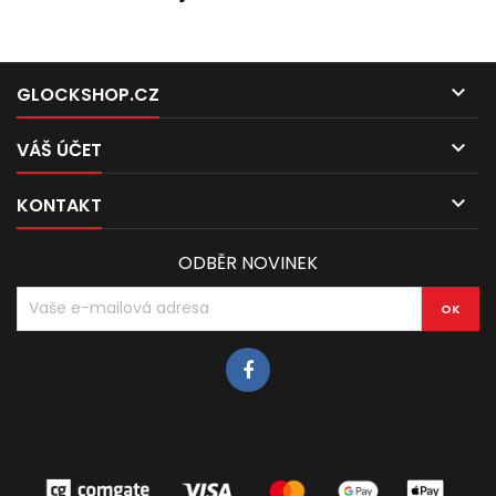

GLOCKSHOP.CZ

VÁŠ ÚČET

KONTAKT
ODBĚR NOVINEK