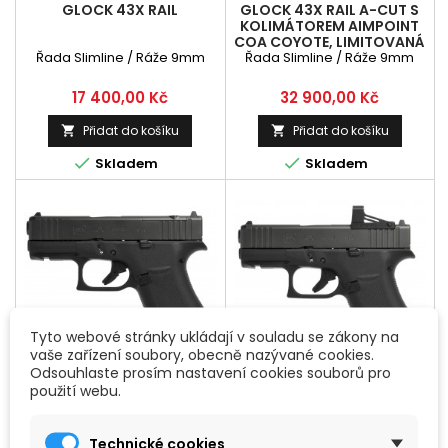
GLOCK 43X RAIL
GLOCK 43X RAIL A-CUT S
KOLIMÁTOREM AIMPOINT
COA COYOTE, LIMITOVANÁ
Řada Slimline / Ráže 9mm
Řada Slimline / Ráže 9mm
EDICE
Cena
Cena
17 400,00 Kč
32 900,00 Kč
Přidat do košíku
Přidat do košíku




Skladem
Skladem
Tyto webové stránky ukládají v souladu se zákony na
vaše zařízení soubory, obecně nazývané cookies.
Odsouhlaste prosím nastavení cookies souborů pro
použití webu.
GLOCK 43X RAIL MOS
GLOCK 43X RAIL MOS S
KOLIMÁTOREM RMSC
Technické cookies
Řada Slimline / Ráže 9mm
Řada Slimline / Ráže 9mm