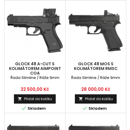
GLOCK 48 A-CUT S
GLOCK 48 MOS S
KOLIMÁTOREM AIMPOINT
KOLIMÁTOREM RMSC
COA
Řada Slimline / Ráže 9mm
Řada Slimline / Ráže 9mm
Cena
Cena
32 500,00 Kč
28 000,00 Kč
Přidat do košíku
Přidat do košíku




Skladem
Skladem