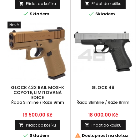
Přidat do košíku
Přidat do košíku




Skladem
Skladem
Nové
GLOCK 43X RAIL MOS-K
GLOCK 48
COYOTE, LIMITOVANÁ
EDICE
Řada Slimline / Ráže 9mm
Řada Slimline / Ráže 9mm
Cena
Cena
19 500,00 Kč
18 000,00 Kč
Přidat do košíku
Přidat do košíku




Skladem
Dostupnost na dotaz