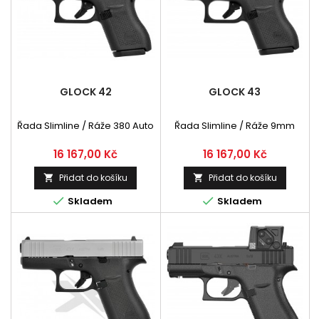
GLOCK 42
GLOCK 43
Řada Slimline / Ráže 380 Auto
Řada Slimline / Ráže 9mm
Cena
Cena
16 167,00 Kč
16 167,00 Kč
Přidat do košíku
Přidat do košíku




Skladem
Skladem