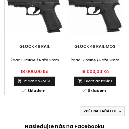
GLOCK 48 RAIL
GLOCK 48 RAIL MOS
Řada Slimline / Ráže 9mm
Řada Slimline / Ráže 9mm
Cena
Cena
18 000,00 Kč
19 000,00 Kč
Přidat do košíku
Přidat do košíku




Skladem
Skladem
ZPĚT NA ZAČÁTEK

Nasledujte nás na Facebooku