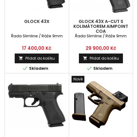
GLOCK 43X
GLOCK 43X A-CUT S
KOLIMÁTOREM AIMPOINT
COA
Řada Slimline / Ráže 9mm
Řada Slimline / Ráže 9mm
Cena
Cena
17 400,00 Kč
29 900,00 Kč
Přidat do košíku
Přidat do košíku




Skladem
Skladem
Nové