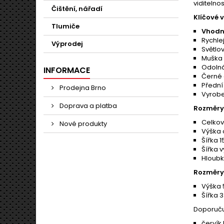
viditelno
Čištění, nářadí
Klíčové 
Tlumiče
Vhodn
Rychlej
Výprodej
Světlo
Muška 
Odolná
INFORMACE
Černé 
Přední
Prodejna Brno
Vyrobe
Doprava a platba
Rozměry 
Celkov
Nové produkty
Výška 
Šířka 
Šířka 
Hloubk
Rozměry
Výška 
Šířka 
Doporuču
červík 