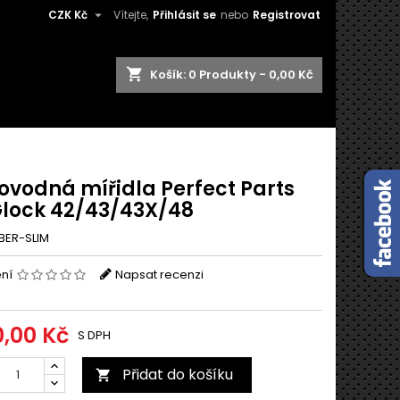

CZK Kč
Vítejte,
Přihlásit se
nebo
Registrovat
shopping_cart
Košík:
0
Produkty - 0,00 Kč
ovodná mířidla Perfect Parts
Glock 42/43/43X/48
BER-SLIM
ení
Napsat recenzi
0,00 Kč
S DPH
Přidat do košíku
