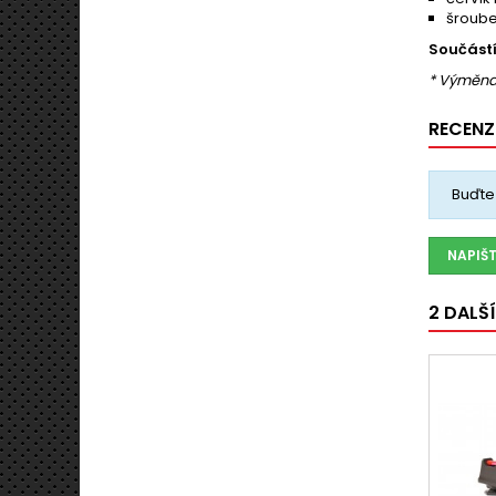
šroube
Součástí
* Výměna
RECENZ
Buďte 
NAPIŠ
2 DALŠ