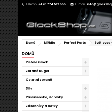
Telefon:
+420 774 512 555
E-mail:
info@glocksho
Domů
Mířidla
Perfect Parts
Světlovodn
DOMŮ
Pistole Glock
Zbraně Ruger
Ostatní zbraně
Díly
Příslušenství, doplňky
Zásobníky a botky