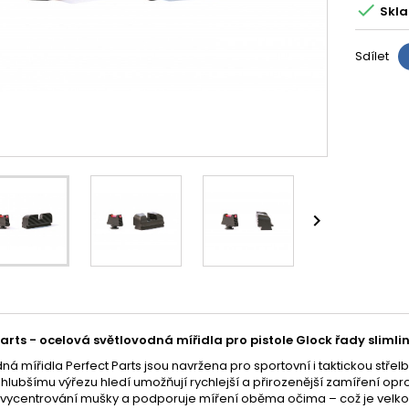

Skl
Sdílet

arts - o
celová světlovodná mířidla pro pistole Glock řady slimli
ná mířidla Perfect Parts jsou navržena pro sportovní i taktickou střelb
 hlubšímu výřezu hledí umožňují rychlejší a přirozenější zamíření op
 vycentrování mušky a podporuje míření oběma očima – což je velkou