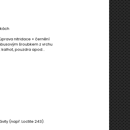
nkách
úprava nitridace + černění
o imbusovým šroubkem z vrchu
 kalhot, pouzdra apod...
ty (např. Loctite 243).