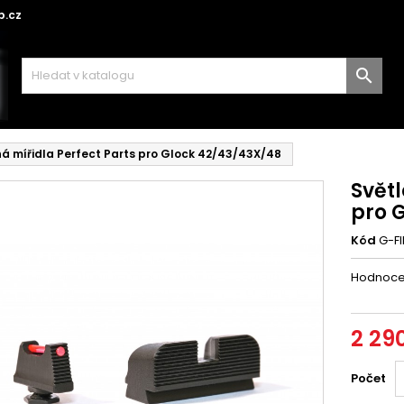
p.cz

á mířidla Perfect Parts pro Glock 42/43/43X/48
Světl
pro 
Kód
G-FI
Hodnoc
2 29
Počet