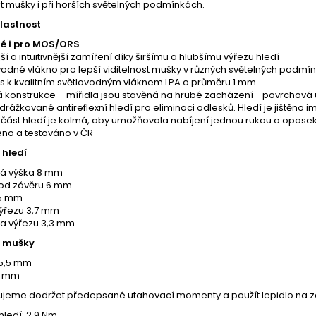
st mušky i při horších světelných podmínkách.
vlastnost
é i pro MOS/ORS
ší a intuitivnější zamíření díky širšímu a hlubšímu výřezu hledí
vodné vlákno pro lepší viditelnost mušky v různých světelných podmí
s k kvalitním světlovodným vláknem LPA o průměru 1 mm
 konstrukce – mířidla jsou stavěná na hrubé zacházení - povrchová 
drážkované antireflexní hledí pro eliminaci odlesků. Hledí je jištěn
 část hledí je kolmá, aby umožňovala nabíjení jednou rukou o opasek
no a testováno v ČR
hledí
á výška 8 mm
od závěru 6 mm
15 mm
výřezu 3,7 mm
a výřezu 3,3 mm
 mušky
5,5 mm
3 mm
jeme dodržet předepsané utahovací momenty a použít lepidlo na závi
hledí: 2,9 Nm