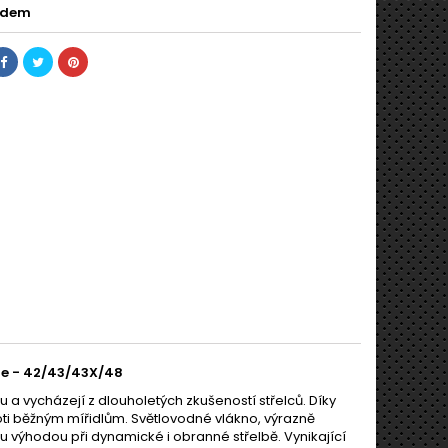
adem
ne -
42/43/43X/48
u a vycházejí z dlouholetých zkušeností střelců. Díky
roti běžným mířidlům. Světlovodné vlákno, výrazně
 výhodou při dynamické i obranné střelbě. Vynikající