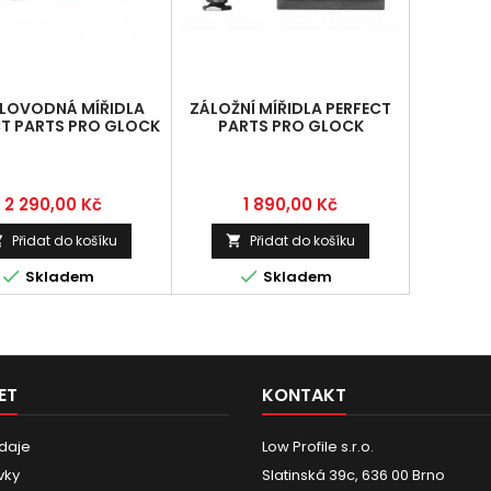
LOVODNÁ MÍŘIDLA
ZÁLOŽNÍ MÍŘIDLA PERFECT
CT PARTS PRO GLOCK
PARTS PRO GLOCK
Cena
Cena
2 290,00 Kč
1 890,00 Kč
Přidat do košíku
Přidat do košíku




Skladem
Skladem
ET
KONTAKT
daje
Low Profile s.r.o.
vky
Slatinská 39c, 636 00 Brno