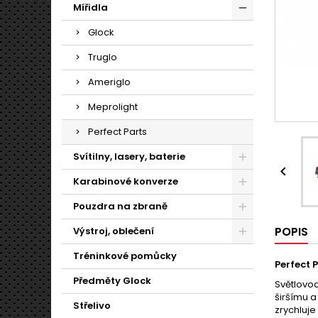
Mířidla
Glock
Truglo
Ameriglo
Meprolight
Perfect Parts
Svítilny, lasery, baterie

Karabinové konverze
Pouzdra na zbraně
POPIS
Výstroj, oblečení
Tréninkové pomůcky
Perfect P
Předměty Glock
Světlovod
širšímu a
Střelivo
zrychluje