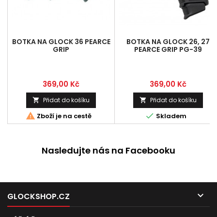
BOTKA NA GLOCK 36 PEARCE
BOTKA NA GLOCK 26, 27
GRIP
PEARCE GRIP PG-39
Cena
Cena
369,00 Kč
369,00 Kč
Přidat do košíku
Přidat do košíku




Zboží je na cestě
Skladem
Nasledujte nás na Facebooku

GLOCKSHOP.CZ