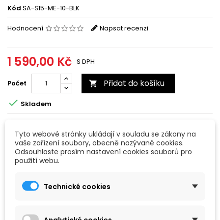
Kód
SA-S15-ME-10-BLK
Hodnocení
Napsat recenzi
1 590,00 Kč
S DPH
Přidat do košíku
Počet


Skladem
Sdílet
Tyto webové stránky ukládají v souladu se zákony na
vaše zařízení soubory, obecně nazývané cookies.
Odsouhlaste prosím nastavení cookies souborů pro
použití webu.
POPIS
Prodloužená kovová
botka Shield Arms pro zásobník S15 pro
Technické cookies
Glock 43X/48 zvyšující kapacitu zásobníku o 10 ran.
CNC obráběno z duralu 6061
Povrchová úprava: Type 2 elox
Analytické cookies