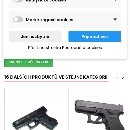
Protiskluzové výřezy pro lepší úchop při tasení ze sumky
Vyrobeno v USA
Součástí balení je zesílená pružina s prodlouženou délkou.
Marketingové cookies
RECENZE
Jen nezbytné
Přijmout vše
Buďte první a napište svůj názor !
Přejít na stránku Podrobně o cookies
NAPIŠTE SVŮJ NÁZOR
16 DALŠÍCH PRODUKTŮ VE STEJNÉ KATEGORII:
<
>