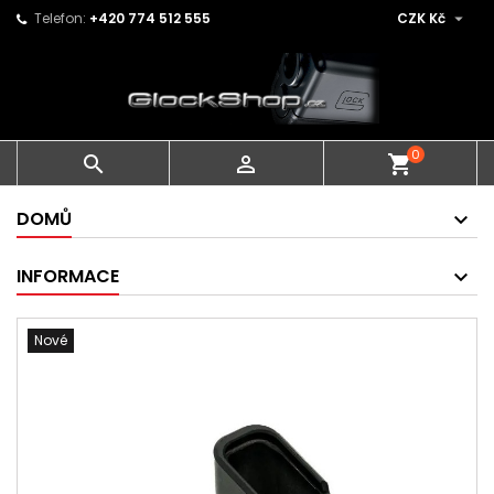

Telefon:
+420 774 512 555
CZK Kč
0


shopping_cart
DOMŮ
INFORMACE
Nové